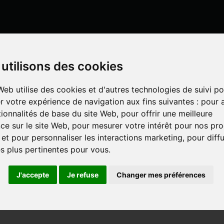
Mon compte
utilisons des cookies
Web utilise des cookies et d'autres technologies de suivi po
r votre expérience de navigation aux fins suivantes :
pour a
LISATION
UN SPÉCIALISTE DÉ
IS EN LIGNE
tionnalités de base du site Web
,
pour offrir une meilleure
ce sur le site Web
,
pour mesurer votre intérêt pour nos pro
 et pour personnaliser les interactions marketing
,
pour diff
IEL PULVÉRISATION
SSOIRES MATÉRIEL PULVÉRIS
és plus pertinentes pour vous
.
J'accepte
Je refuse
Changer mes préférences