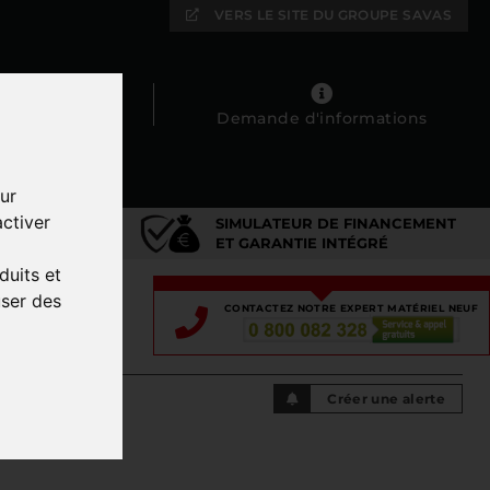
VERS LE SITE DU GROUPE SAVAS
Mes favoris
Demande d'informations
ur
ctiver
SIMULATEUR DE FINANCEMENT
DIÉ
ET GARANTIE INTÉGRÉ
duits et
user des
CONTACTEZ NOTRE EXPERT MATÉRIEL NEUF
ATION
Créer une alerte