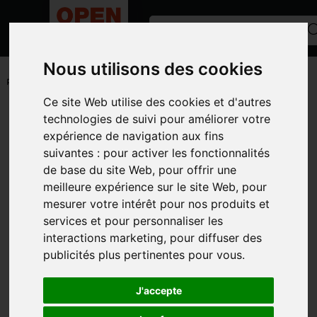
Nous utilisons des cookies
ACCUEIL
/
ANNONCES
/
MATÉRIEL ARBORICOLE
/
PULVÉRISATEUR ARBO
Ce site Web utilise des cookies et d'autres
Toutes les catégories
technologies de suivi pour améliorer votre
expérience de navigation aux fins
CATÉGORIES
suivantes :
pour activer les fonctionnalités
de base du site Web
,
pour offrir une
MARQUES
meilleure expérience sur le site Web
,
pour
MODÈLE
mesurer votre intérêt pour nos produits et
services et pour personnaliser les
TYPE D'ANNONCE
interactions marketing
,
pour diffuser des
PHOTOS
publicités plus pertinentes pour vous
.
J'accepte