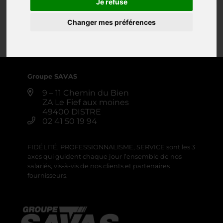
Je refuse
PULVÉRISATEUR ARBO
Changer mes préférences
0 annonce
Créer une alerte
Groupe SAVAS
9 – 11 Chemin du Bien
ZA Le Fief aux moines
49400 DISTRE
02 41 50 19 94
FIDÉLITÉ, PROFESSIONNALISME, SERVICE sont les 3
axes qui guident chaque jour l’ensemble de nos
salariés, vis-à-vis de nos clients et partenaires
fournisseurs.