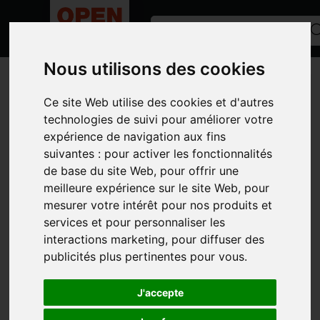
Nous utilisons des cookies
ACCUEIL
/
ANNONCES
/
ROUE/PNEU
/
DIVERS ROUES
Toutes les catégories
Ce site Web utilise des cookies et d'autres
technologies de suivi pour améliorer votre
CATÉGORIES
expérience de navigation aux fins
suivantes :
pour activer les fonctionnalités
MARQUES
de base du site Web
,
pour offrir une
MODÈLE
meilleure expérience sur le site Web
,
pour
mesurer votre intérêt pour nos produits et
TYPE D'ANNONCE
services et pour personnaliser les
PHOTOS
interactions marketing
,
pour diffuser des
publicités plus pertinentes pour vous
.
J'accepte