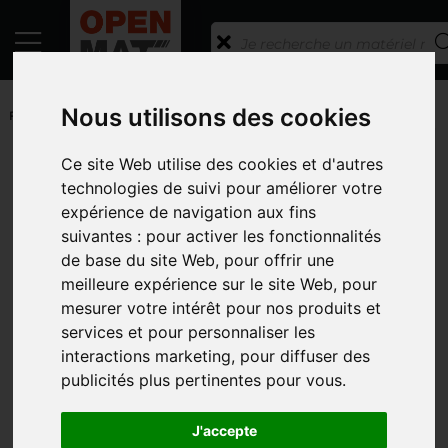
ACCUEIL
/
ANNONCES
/
MATÉRIEL DE TRANSPORT
/
PLATEAU
Nous utilisons des cookies
FOURRAGER
Toutes les catégories
Ce site Web utilise des cookies et d'autres
technologies de suivi pour améliorer votre
CATÉGORIES
expérience de navigation aux fins
suivantes :
pour activer les fonctionnalités
MARQUES
de base du site Web
,
pour offrir une
MODÈLE
meilleure expérience sur le site Web
,
pour
mesurer votre intérêt pour nos produits et
ANNÉE DE MISE EN SERVICE
services et pour personnaliser les
interactions marketing
,
pour diffuser des
PRIX
publicités plus pertinentes pour vous
.
TYPE D'ANNONCE
J'accepte
PHOTOS