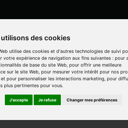
Mon compte
utilisons des cookies
Web utilise des cookies et d'autres technologies de suivi po
r votre expérience de navigation aux fins suivantes :
pour a
LISATION
UN SPÉCIALISTE DÉ
IS EN LIGNE
tionnalités de base du site Web
,
pour offrir une meilleure
ce sur le site Web
,
pour mesurer votre intérêt pour nos pro
 et pour personnaliser les interactions marketing
,
pour diff
DU SOL NON ANIMÉS
SSOIRES OUTILS DU SOL NON
és plus pertinentes pour vous
.
J'accepte
Je refuse
Changer mes préférences