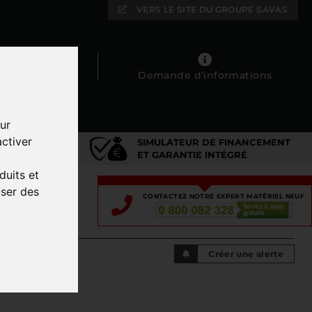
VERS LE SITE DU GROUPE SAVAS
Mes favoris
Demande d'informations
ur
ctiver
SIMULATEUR DE FINANCEMENT
DIÉ
ET GARANTIE INTÉGRÉ
duits et
user des
CONTACTEZ NOTRE EXPERT MATÉRIEL NEUF
 ANIMÉS
Créer une alerte