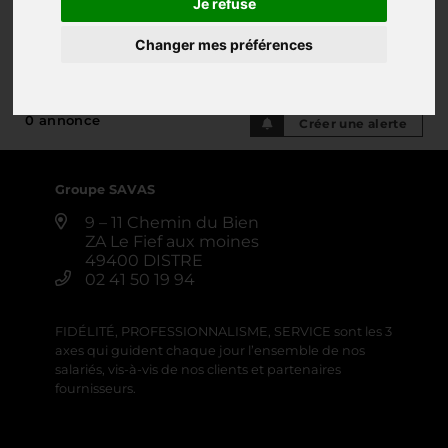
Je refuse
AUTRES MATÉRIELS DE
Changer mes préférences
MANUTENTION
0 annonce
Créer une alerte
Groupe SAVAS
9 – 11 Chemin du Bien
ZA Le Fief aux moines
49400 DISTRE
02 41 50 19 94
FIDÉLITÉ, PROFESSIONNALISME, SERVICE sont les 3
axes qui guident chaque jour l’ensemble de nos
salariés, vis-à-vis de nos clients et partenaires
fournisseurs.