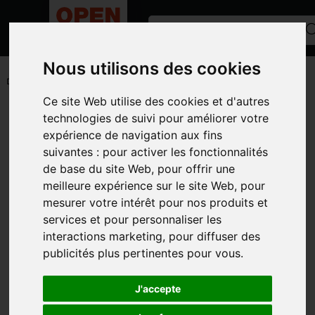
Nous utilisons des cookies
ACCUEIL
/
ANNONCES
/
MANUTENTION
/
AUTRES MATÉRIELS
DE MANUTENTION
Ce site Web utilise des cookies et d'autres
Toutes les catégories
technologies de suivi pour améliorer votre
expérience de navigation aux fins
CATÉGORIES
suivantes :
pour activer les fonctionnalités
de base du site Web
,
pour offrir une
MARQUES
meilleure expérience sur le site Web
,
pour
MODÈLE
mesurer votre intérêt pour nos produits et
services et pour personnaliser les
TYPE D'ANNONCE
interactions marketing
,
pour diffuser des
PHOTOS
publicités plus pertinentes pour vous
.
J'accepte