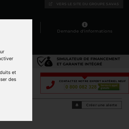
VERS LE SITE DU GROUPE SAVAS
Mes favoris
Demande d'informations
ur
ctiver
SIMULATEUR DE FINANCEMENT
DIÉ
ET GARANTIE INTÉGRÉ
duits et
user des
CONTACTEZ NOTRE EXPERT MATÉRIEL NEUF
Créer une alerte