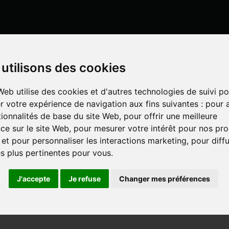
Mon compte
utilisons des cookies
Web utilise des cookies et d'autres technologies de suivi po
r votre expérience de navigation aux fins suivantes :
pour a
LISATION
UN SPÉCIALISTE DÉ
IS EN LIGNE
tionnalités de base du site Web
,
pour offrir une meilleure
ce sur le site Web
,
pour mesurer votre intérêt pour nos pro
 et pour personnaliser les interactions marketing
,
pour diff
E TP
és plus pertinentes pour vous
.
J'accepte
Je refuse
Changer mes préférences