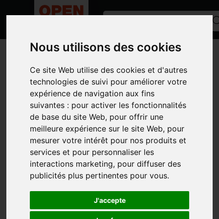
Nous utilisons des cookies
ACCUEIL
/
ANNONCES
/
VÉHICULES
/
AUTRES VÉHICULES
Toutes les catégories
Ce site Web utilise des cookies et d'autres
technologies de suivi pour améliorer votre
CATÉGORIES
expérience de navigation aux fins
suivantes :
pour activer les fonctionnalités
MARQUES
de base du site Web
,
pour offrir une
MODÈLE
meilleure expérience sur le site Web
,
pour
mesurer votre intérêt pour nos produits et
TYPE D'ANNONCE
services et pour personnaliser les
PHOTOS
interactions marketing
,
pour diffuser des
publicités plus pertinentes pour vous
.
J'accepte