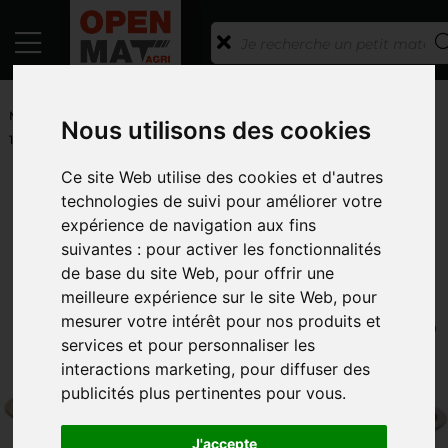
ACCUEIL
/
PETITS MATÉRIELS ET ACCESSOIRES
/
PETITS
MATERIELS
/
BAC A EAU
/ BAC D'HERBAGE GALVANISÉ BOVIN
Nous utilisons des cookies
1350 L
Ce site Web utilise des cookies et d'autres
RETOUR À LA LISTE
technologies de suivi pour améliorer votre
PASDELOU
expérience de navigation aux fins
suivantes :
pour activer les fonctionnalités
BAC D'HERBAGE GALVANISÉ
de base du site Web
,
pour offrir une
BOVIN 1350 L
meilleure expérience sur le site Web
,
pour
RÉFÉRENCE : COSNPG1010109
mesurer votre intérêt pour nos produits et
services et pour personnaliser les
interactions marketing
,
pour diffuser des
publicités plus pertinentes pour vous
.
J'accepte