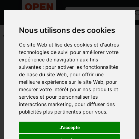
Nous utilisons des cookies
ACCUEIL
/
ANNONCES
/
MATÉRIEL VITICOLE
/
BENNE
VENDANGE
Ce site Web utilise des cookies et d'autres
Toutes les catégories
technologies de suivi pour améliorer votre
expérience de navigation aux fins
CATÉGORIES
suivantes :
pour activer les fonctionnalités
de base du site Web
,
pour offrir une
MARQUES
meilleure expérience sur le site Web
,
pour
MODÈLE
mesurer votre intérêt pour nos produits et
services et pour personnaliser les
TYPE D'ANNONCE
interactions marketing
,
pour diffuser des
PHOTOS
publicités plus pertinentes pour vous
.
J'accepte