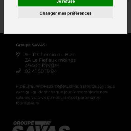
Je refuse
BENNE VENDANGE
Changer mes préférences
0 annonce
Créer une alerte
Groupe SAVAS
9 – 11 Chemin du Bien
ZA Le Fief aux moines
49400 DISTRE
02 41 50 19 94
FIDÉLITÉ, PROFESSIONNALISME, SERVICE sont les 3
axes qui guident chaque jour l’ensemble de nos
salariés, vis-à-vis de nos clients et partenaires
fournisseurs.