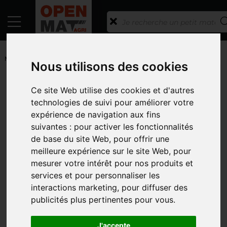
ACCUEIL
/
PETITS MATÉRIELS ET ACCESSOIRES
/
PETITS
MATERIELS
/
BETONNIERE
Nous utilisons des cookies
Toutes les catégories
Ce site Web utilise des cookies et d'autres
technologies de suivi pour améliorer votre
CATÉGORIES
expérience de navigation aux fins
MARQUES
suivantes :
pour activer les fonctionnalités
de base du site Web
,
pour offrir une
MODÈLE
meilleure expérience sur le site Web
,
pour
PRIX
mesurer votre intérêt pour nos produits et
services et pour personnaliser les
PHOTOS
interactions marketing
,
pour diffuser des
publicités plus pertinentes pour vous
.
J'accepte