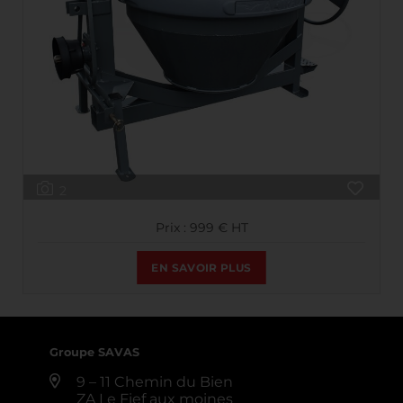
2
Prix : 999 € HT
EN SAVOIR PLUS
Groupe SAVAS
9 – 11 Chemin du Bien
ZA Le Fief aux moines