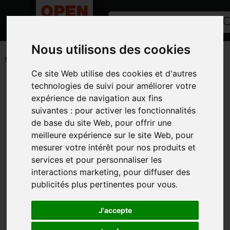
Nous utilisons des cookies
ACCUEIL
/
PETITS MATÉRIELS ET ACCESSOIRES
/
PIECES LIBRE-
SERVICE
/
BOULONNERIE
Ce site Web utilise des cookies et d'autres
Toutes les catégories
technologies de suivi pour améliorer votre
expérience de navigation aux fins
CATÉGORIES
suivantes :
pour activer les fonctionnalités
de base du site Web
,
pour offrir une
MARQUES
meilleure expérience sur le site Web
,
pour
MODÈLE
mesurer votre intérêt pour nos produits et
services et pour personnaliser les
PHOTOS
interactions marketing
,
pour diffuser des
publicités plus pertinentes pour vous
.
J'accepte
BOULONNERIE