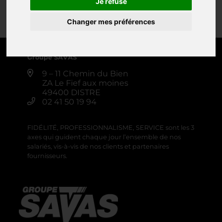
Je refuse
Changer mes préférences
0 produit
Créer une alerte
Groupe SAVAS
9 – 11 Chemin du Bien
ZA Le Fief aux moines
49400 DISTRE
02 41 50 19 94
FIDÉLITÉ, PROFESSIONNALISME, SERVICE sont les 3
axes qui guident chaque jour l’ensemble de nos
salariés, vis-à-vis de nos clients et partenaires
fournisseurs.