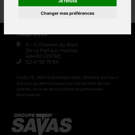
Je refuse
Changer mes préférences
0 produit
Créer une alerte
Groupe SAVAS
9 – 11 Chemin du Bien
ZA Le Fief aux moines
49400 DISTRE
02 41 50 19 94
FIDÉLITÉ, PROFESSIONNALISME, SERVICE sont les 3
axes qui guident chaque jour l’ensemble de nos
salariés, vis-à-vis de nos clients et partenaires
fournisseurs.