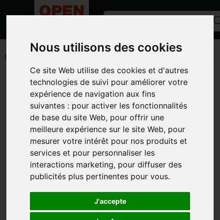
Nous utilisons des cookies
ACCUEIL
/
PETITS MATÉRIELS ET ACCESSOIRES
/
PIECES
D'USURES
/
CARBURE
Ce site Web utilise des cookies et d'autres
Toutes les catégories
technologies de suivi pour améliorer votre
expérience de navigation aux fins
CATÉGORIES
suivantes :
pour activer les fonctionnalités
de base du site Web
,
pour offrir une
MARQUES
meilleure expérience sur le site Web
,
pour
MODÈLE
mesurer votre intérêt pour nos produits et
services et pour personnaliser les
PHOTOS
interactions marketing
,
pour diffuser des
publicités plus pertinentes pour vous
.
J'accepte
CARBURE