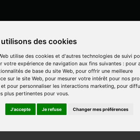
Mon compte
utilisons des cookies
Web utilise des cookies et d'autres technologies de suivi po
r votre expérience de navigation aux fins suivantes :
pour a
LISATION
UN SPÉCIALISTE DÉ
IS EN LIGNE
tionnalités de base du site Web
,
pour offrir une meilleure
ce sur le site Web
,
pour mesurer votre intérêt pour nos pro
 et pour personnaliser les interactions marketing
,
pour diff
ER-CROP
és plus pertinentes pour vous
.
J'accepte
Je refuse
Changer mes préférences