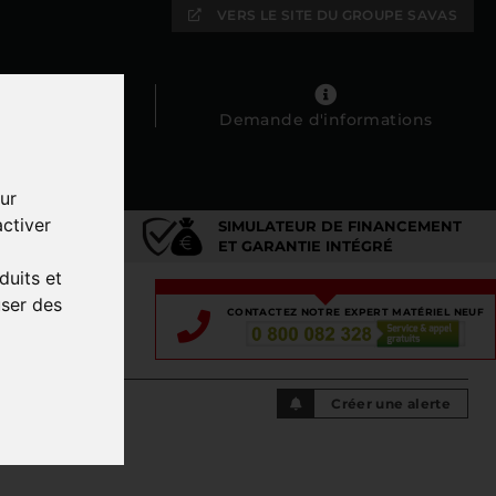
VERS LE SITE DU GROUPE SAVAS
Mes favoris
Demande d'informations
ur
ctiver
SIMULATEUR DE FINANCEMENT
DIÉ
ET GARANTIE INTÉGRÉ
duits et
user des
CONTACTEZ NOTRE EXPERT MATÉRIEL NEUF
Créer une alerte