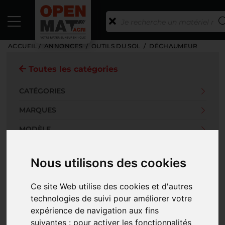
ACCUEIL
/
ANNONCES
/
OUTILS DU SOL
/
DÉCHAUMEUR
Toutes les catégories
CATÉGORIES
MARQUES
MODÈLE
ANNÉE DE MISE EN SERVICE
Nous utilisons des cookies
PRIX
Ce site Web utilise des cookies et d'autres
TYPE D'ANNONCE
technologies de suivi pour améliorer votre
PHOTOS
expérience de navigation aux fins
suivantes :
pour activer les fonctionnalités