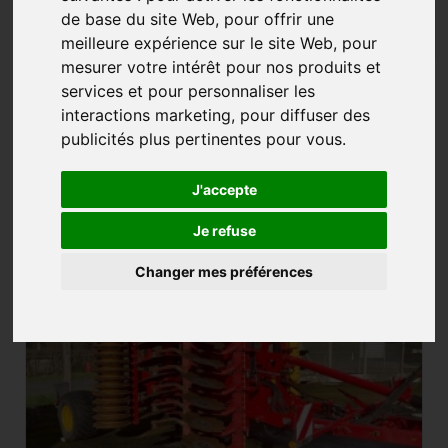
de base du site Web
,
pour offrir une
meilleure expérience sur le site Web
,
pour
mesurer votre intérêt pour nos produits et
DÉCHAUMEUR
services et pour personnaliser les
interactions marketing
,
pour diffuser des
13 annonces
publicités plus pertinentes pour vous
.
Créer une alerte
J'accepte
CARRIER XL 525 Vaderstad
Je refuse
Changer mes préférences