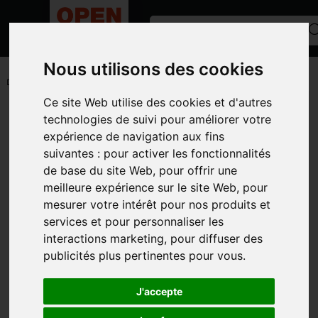
Nous utilisons des cookies
ACCUEIL
/
ANNONCES
/
MATÉRIEL D'ÉLEVAGE
/
DÉSILEUSE
DISTRIBUTRICE
Ce site Web utilise des cookies et d'autres
Toutes les catégories
technologies de suivi pour améliorer votre
expérience de navigation aux fins
CATÉGORIES
suivantes :
pour activer les fonctionnalités
de base du site Web
,
pour offrir une
MARQUES
meilleure expérience sur le site Web
,
pour
MODÈLE
mesurer votre intérêt pour nos produits et
services et pour personnaliser les
TYPE D'ANNONCE
interactions marketing
,
pour diffuser des
PHOTOS
publicités plus pertinentes pour vous
.
J'accepte