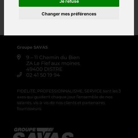
Je refuse
DÉSILEUSE DISTRIBUTRICE
Changer mes préférences
0 annonce
Créer une alerte
Groupe SAVAS
9 – 11 Chemin du Bien
ZA Le Fief aux moines
49400 DISTRE
02 41 50 19 94
FIDÉLITÉ, PROFESSIONNALISME, SERVICE sont les 3
axes qui guident chaque jour l’ensemble de nos
salariés, vis-à-vis de nos clients et partenaires
fournisseurs.