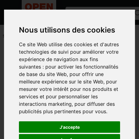
Nous utilisons des cookies
ACCUEIL
/
PETITS MATÉRIELS ET ACCESSOIRES
/
PIECES LIBRE-
SERVICE
/
DISQUE A TRONCONNER
Ce site Web utilise des cookies et d'autres
Toutes les catégories
technologies de suivi pour améliorer votre
expérience de navigation aux fins
CATÉGORIES
suivantes :
pour activer les fonctionnalités
de base du site Web
,
pour offrir une
MARQUES
meilleure expérience sur le site Web
,
pour
MODÈLE
mesurer votre intérêt pour nos produits et
services et pour personnaliser les
PHOTOS
interactions marketing
,
pour diffuser des
publicités plus pertinentes pour vous
.
J'accepte
DISQUE A TRONCONNER