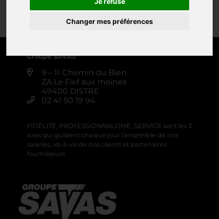
Je refuse
Changer mes préférences
0 produit
Créer une alerte
Groupe SAVAS
9 – 11 Chemin du Bien
ZA Le Fief aux moines
49400 DISTRE
02 41 50 19 94
FIDÉLITÉ, PROFESSIONNALISME, SERVICE sont les 3
axes qui guident chaque jour l’ensemble de nos
salariés, vis-à-vis de nos clients et partenaires
fournisseurs.