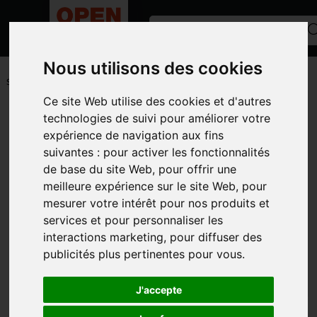
Nous utilisons des cookies
ACCUEIL
/
PETITS MATÉRIELS ET ACCESSOIRES
/
PIECES LIBRE-
SERVICE
/
ELECTRODE
Ce site Web utilise des cookies et d'autres
Toutes les catégories
technologies de suivi pour améliorer votre
expérience de navigation aux fins
CATÉGORIES
suivantes :
pour activer les fonctionnalités
de base du site Web
,
pour offrir une
MARQUES
meilleure expérience sur le site Web
,
pour
MODÈLE
mesurer votre intérêt pour nos produits et
services et pour personnaliser les
PHOTOS
interactions marketing
,
pour diffuser des
publicités plus pertinentes pour vous
.
J'accepte
ELECTRODE