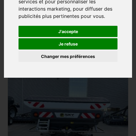
services et pour personnaliser les
interactions marketing
,
pour diffuser des
publicités plus pertinentes pour vous
.
EPANDAGE
J'accepte
8 annonces
Créer une alerte
Je refuse
Changer mes préférences
X402436HRECOSPEE Sky Agriculture