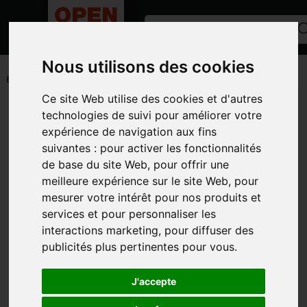
Nous utilisons des cookies
ACCUEIL
/
ANNONCES
/
EQUIPEMENT VINICOLE
/
ETIQUETEUSE
Ce site Web utilise des cookies et d'autres
Toutes les catégories
technologies de suivi pour améliorer votre
expérience de navigation aux fins
CATÉGORIES
suivantes :
pour activer les fonctionnalités
de base du site Web
,
pour offrir une
MARQUES
meilleure expérience sur le site Web
,
pour
MODÈLE
mesurer votre intérêt pour nos produits et
services et pour personnaliser les
TYPE D'ANNONCE
interactions marketing
,
pour diffuser des
PHOTOS
publicités plus pertinentes pour vous
.
J'accepte