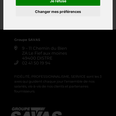
Je refuse
ETIQUETEUSE
Changer mes préférences
0 annonce
Créer une alerte
Groupe SAVAS
9 – 11 Chemin du Bien
ZA Le Fief aux moines
49400 DISTRE
02 41 50 19 94
FIDÉLITÉ, PROFESSIONNALISME, SERVICE sont les 3
axes qui guident chaque jour l’ensemble de nos
salariés, vis-à-vis de nos clients et partenaires
fournisseurs.