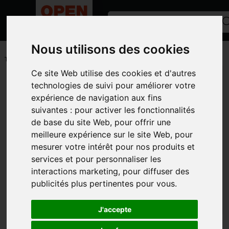
Nous utilisons des cookies
ACCUEIL
/
PETITS MATÉRIELS ET ACCESSOIRES
/
PIECES
TECHNIQUES
/
FILTRE AUTRES
Ce site Web utilise des cookies et d'autres
Toutes les catégories
technologies de suivi pour améliorer votre
expérience de navigation aux fins
CATÉGORIES
suivantes :
pour activer les fonctionnalités
de base du site Web
,
pour offrir une
MARQUES
meilleure expérience sur le site Web
,
pour
MODÈLE
mesurer votre intérêt pour nos produits et
services et pour personnaliser les
PHOTOS
interactions marketing
,
pour diffuser des
publicités plus pertinentes pour vous
.
J'accepte
FILTRE AUTRES