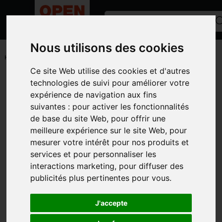
Nous utilisons des cookies
ACCUEIL
/
PETITS MATÉRIELS ET ACCESSOIRES
/
LUBRIFIANT
/
HUILE
Ce site Web utilise des cookies et d'autres
Toutes les catégories
technologies de suivi pour améliorer votre
expérience de navigation aux fins
CATÉGORIES
suivantes :
pour activer les fonctionnalités
de base du site Web
,
pour offrir une
MARQUES
meilleure expérience sur le site Web
,
pour
MODÈLE
mesurer votre intérêt pour nos produits et
services et pour personnaliser les
PHOTOS
interactions marketing
,
pour diffuser des
publicités plus pertinentes pour vous
.
J'accepte
HUILE