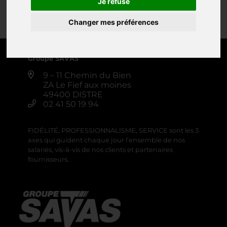
Je refuse
Changer mes préférences
0 produit
Créer une alerte
Groupe SAVAS
9 – 11 Chemin du Bien
ZA Le Fief aux moines
49400 DISTRE
02 41 50 19 94
FIDÉLITÉ, PROFESSIONNALISME, SERVICE sont les 3
axes qui guident chaque jour l’ensemble de nos
salariés, vis-à-vis de nos clients et partenaires
fournisseurs.