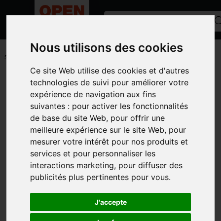
Nous utilisons des cookies
ACCUEIL
/
PETITS MATÉRIELS ET ACCESSOIRES
/
PIECES LIBRE-
SERVICE
/
PEINTURE
Ce site Web utilise des cookies et d'autres
Toutes les catégories
technologies de suivi pour améliorer votre
expérience de navigation aux fins
CATÉGORIES
suivantes :
pour activer les fonctionnalités
de base du site Web
,
pour offrir une
MARQUES
meilleure expérience sur le site Web
,
pour
MODÈLE
mesurer votre intérêt pour nos produits et
services et pour personnaliser les
PHOTOS
interactions marketing
,
pour diffuser des
publicités plus pertinentes pour vous
.
J'accepte
PEINTURE