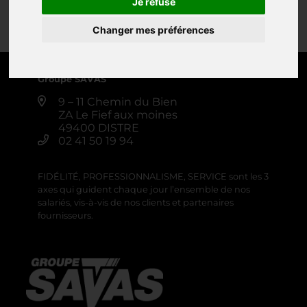
Je refuse
Changer mes préférences
0 produit
Créer une alerte
Groupe SAVAS
9 – 11 Chemin du Bien
ZA Le Fief aux moines
49400 DISTRE
02 41 50 19 94
FIDÉLITÉ, PROFESSIONNALISME, SERVICE sont les 3
axes qui guident chaque jour l’ensemble de nos
salariés, vis-à-vis de nos clients et partenaires
fournisseurs.