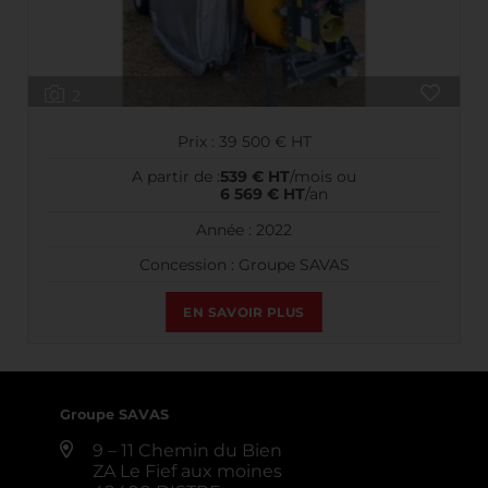
2
Prix : 39 500 € HT
A partir de :
539 € HT
/mois ou
6 569 € HT
/an
Année : 2022
Concession : Groupe SAVAS
EN SAVOIR PLUS
Groupe SAVAS
9 – 11 Chemin du Bien
ZA Le Fief aux moines