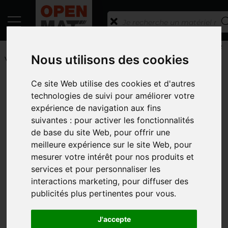
ACCUEIL
/
ANNONCES
/
MATÉRIEL VITICOLE
/
PULVÉRISATEUR
Nous utilisons des cookies
VITI
Toutes les catégories
Ce site Web utilise des cookies et d'autres
technologies de suivi pour améliorer votre
CATÉGORIES
expérience de navigation aux fins
suivantes :
pour activer les fonctionnalités
MARQUES
de base du site Web
,
pour offrir une
MODÈLE
meilleure expérience sur le site Web
,
pour
mesurer votre intérêt pour nos produits et
ANNÉE DE MISE EN SERVICE
services et pour personnaliser les
interactions marketing
,
pour diffuser des
PRIX
publicités plus pertinentes pour vous
.
TYPE D'ANNONCE
J'accepte
PHOTOS