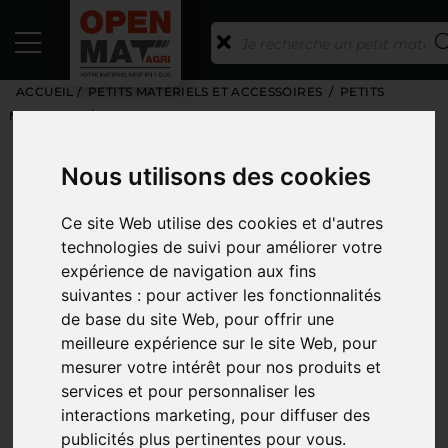
ACCUEIL
/
PETITS MATÉRIELS ET ACCESSOIRES
/
PETITS
MATERIELS
/
SECATEUR ELECTRIQUE
Toutes les catégories
Nous utilisons des cookies
CATÉGORIES
Ce site Web utilise des cookies et d'autres
MARQUES
technologies de suivi pour améliorer votre
expérience de navigation aux fins
MODÈLE
suivantes :
pour activer les fonctionnalités
de base du site Web
,
pour offrir une
PRIX
meilleure expérience sur le site Web
,
pour
PHOTOS
mesurer votre intérêt pour nos produits et
services et pour personnaliser les
interactions marketing
,
pour diffuser des
publicités plus pertinentes pour vous
.