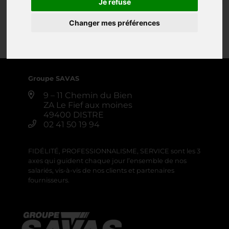
Je refuse
TAMISEUSE
Changer mes préférences
0 annonce
Créer une alerte
Groupe SAVAS
9 – 11 Chemin du Bien
ZA Le Fief aux moines
49400 DISTRE
02 41 50 19 94
FIDÉLITÉ, PROFESSIONNALISME, SERVICE sont les 3
axes qui guident chaque jour l’ensemble de nos
salariés, vis-à-vis de nos clients et partenaires
fournisseurs.