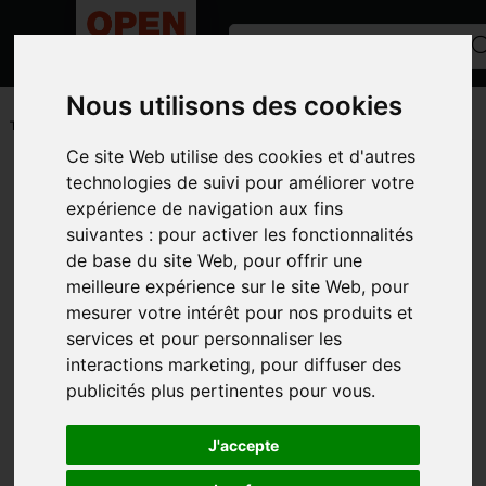
Nous utilisons des cookies
ACCUEIL
/
ANNONCES
/
MATÉRIEL POMMES DE TERRE
/
TAMISEUSE
Ce site Web utilise des cookies et d'autres
Toutes les catégories
technologies de suivi pour améliorer votre
expérience de navigation aux fins
CATÉGORIES
suivantes :
pour activer les fonctionnalités
de base du site Web
,
pour offrir une
MARQUES
meilleure expérience sur le site Web
,
pour
MODÈLE
mesurer votre intérêt pour nos produits et
services et pour personnaliser les
TYPE D'ANNONCE
interactions marketing
,
pour diffuser des
PHOTOS
publicités plus pertinentes pour vous
.
J'accepte