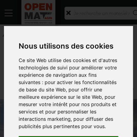
ACCUEIL
/
ANNONCES
/
OUTILS DU SOL
/
HERSE ÉTRILLE
/
AEROSTAR CLASSIC EINBOCK
Nous utilisons des cookies
RETOUR À LA LISTE
Ce site Web utilise des cookies et d'autres
EINBOCK
technologies de suivi pour améliorer votre
AEROSTAR CLASSIC EINBOCK
expérience de navigation aux fins
MATRICULE : 67555
suivantes :
pour activer les fonctionnalités
RÉFÉRENCE CONSTRUCTEUR : NOUS CONTACTER
de base du site Web
,
pour offrir une
meilleure expérience sur le site Web
,
pour
mesurer votre intérêt pour nos produits et
services et pour personnaliser les
interactions marketing
,
pour diffuser des
publicités plus pertinentes pour vous
.