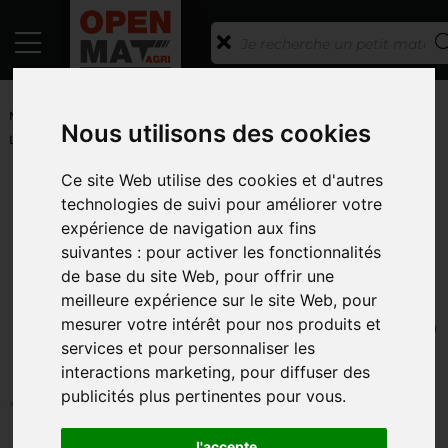
ACCUEIL
/
PETITS MATÉRIELS ET ACCESSOIRES
/
PETITS
MATERIELS
/
TUBULAIRE
/ BARRIERE DE FOSSE À LISIER H 2 M
Nous utilisons des cookies
LARG 3M
Ce site Web utilise des cookies et d'autres
RETOUR À LA LISTE
technologies de suivi pour améliorer votre
PASDELOU
expérience de navigation aux fins
BARRIERE DE FOSSE À LISIER H 2
suivantes :
pour activer les fonctionnalités
de base du site Web
,
pour offrir une
M LARG 3M
meilleure expérience sur le site Web
,
pour
RÉFÉRENCE : COSNPG1000552
mesurer votre intérêt pour nos produits et
services et pour personnaliser les
interactions marketing
,
pour diffuser des
publicités plus pertinentes pour vous
.
J'accepte