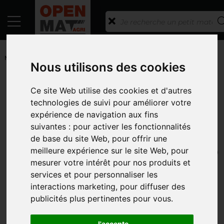
ACCUEIL
/
PETITS MATÉRIELS ET ACCESSOIRES
/
PETITS
MATERIELS
/
TUBULAIRE
/ GODET HYDRAULIQUE 2,3 M 3 POINTS
Nous utilisons des cookies
RETOUR À LA LISTE
Ce site Web utilise des cookies et d'autres
COSNET
technologies de suivi pour améliorer votre
GODET HYDRAULIQUE 2,3 M 3
expérience de navigation aux fins
suivantes :
pour activer les fonctionnalités
POINTS
de base du site Web
,
pour offrir une
RÉFÉRENCE : COSN1112303
meilleure expérience sur le site Web
,
pour
mesurer votre intérêt pour nos produits et
services et pour personnaliser les
interactions marketing
,
pour diffuser des
publicités plus pertinentes pour vous
.
J'accepte