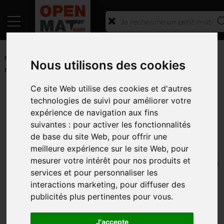
ACCUEIL
/
PETITS MATÉRIELS ET ACCESSOIRES
/
PETITS
MATERIELS
/
DIVERS
/ CLOCHE ÉQUARRISSAGE 3,45 M VOLUME
Nous utilisons des cookies
MAXI
Ce site Web utilise des cookies et d'autres
RETOUR À LA LISTE
technologies de suivi pour améliorer votre
LA GEE
expérience de navigation aux fins
suivantes :
pour activer les fonctionnalités
CLOCHE ÉQUARRISSAGE 3,45 M
de base du site Web
,
pour offrir une
VOLUME MAXI
meilleure expérience sur le site Web
,
pour
RÉFÉRENCE : COSNP1131121
mesurer votre intérêt pour nos produits et
services et pour personnaliser les
interactions marketing
,
pour diffuser des
publicités plus pertinentes pour vous
.
J'accepte