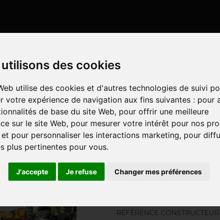
Mon compte
utilisons des cookies
Web utilise des cookies et d'autres technologies de suivi po
r votre expérience de navigation aux fins suivantes :
pour a
LISATION
UN SPÉCIALISTE DÉ
IS EN LIGNE
tionnalités de base du site Web
,
pour offrir une meilleure
ce sur le site Web
,
pour mesurer votre intérêt pour nos pro
 et pour personnaliser les interactions marketing
,
pour diff
IMASS 600 MAILLEUX
és plus pertinentes pour vous
.
J'accepte
Je refuse
Changer mes préférences
MAILLEUX
MULTIMASS 600 
MATRICULE : 72296
RÉFÉRENCE CONSTRUCTEUR 