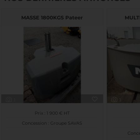
MASSE 1800KGS Pateer
MULTI
1
1
Prix : 1 900 € HT
Concession : Groupe SAVAS
Conce