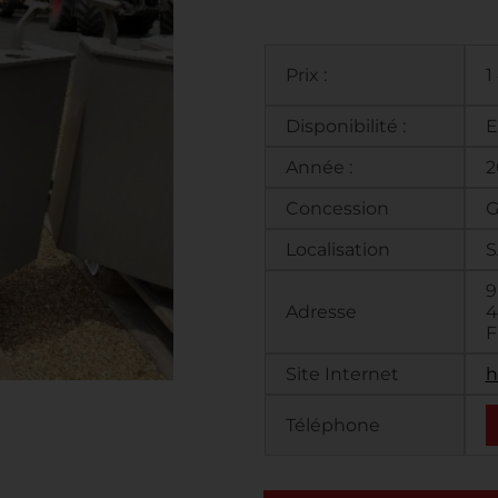
Prix :
1
Disponibilité :
E
Année :
2
Concession
G
Localisation
S
9
Adresse
4
F
Site Internet
h
Téléphone