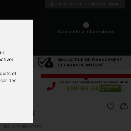
VERS LE SITE DU GROUPE SAVAS
Mes favoris
Demande d'informations
ur
ctiver
SIMULATEUR DE FINANCEMENT
DIÉ
ET GARANTIE INTÉGRÉ
duits et
user des
CONTACTEZ NOTRE EXPERT MATÉRIEL NEUF
MAILLEUX
: NOUS CONTACTER